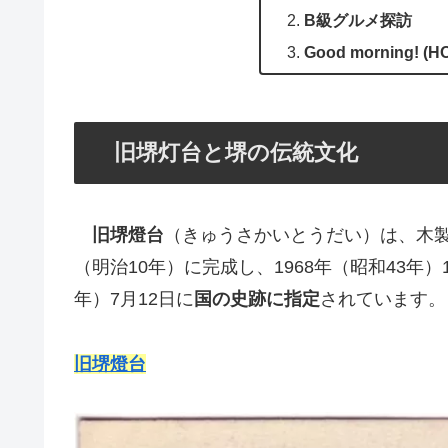
B級グルメ探訪
Good morning! (
旧堺灯台と堺の伝統文化
旧堺燈台
（きゅうさかいとうだい）は、木製の
（明治10年）に完成し、1968年（昭和43年）
年）7月12日に
国の史跡に指定
されています。
旧堺燈台