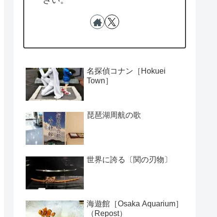
さい。
名探偵コナン［Hokuei
Town］
琵琶湖周航の歌
世界に誇る〔関の刃物〕
海遊館［Osaka Aquarium］
（Repost）