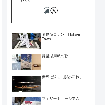
さい。
名探偵コナン［Hokuei
Town］
琵琶湖周航の歌
世界に誇る〔関の刃物〕
フェザーミュージアム