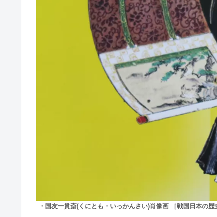
・国友一貫斎(くにとも・いっかんさい)肖像画 ［戦国日本の