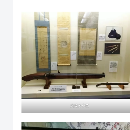
大筒と小筒