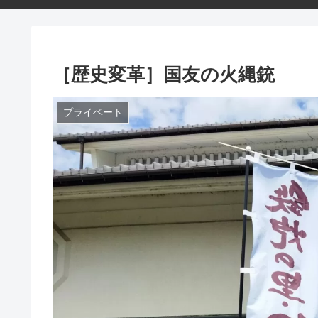
［歴史変革］国友の火縄銃
プライベート