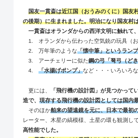
国友一貫斎は
近江国（おうみのくに）国友
の後期）に生まれました。明治になり国友村
一貫斎はオランダからの西洋文明に触れて
1. オランダから伝わった空気銃の玩具（
2. 万年筆のような
「懐中筆」というラン
3. アーチェリーに似た
鋼の弓「弩弓（ど
4.
「水揚げポンプ」
など・・・いろいろ
更には、
「飛行機の設計図」が見つかって
造で、
現存する飛行機の設計図としては国内
そのほか
舶来の望遠鏡を元に、日本で最初
レーター、木星の縞模様、土星の環も観測し
高性能でした。