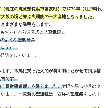
村（現在の滋賀県長浜市国友町）
で1778年（江戸時代
は
大阪の堺と並ぶ火縄銃の一大産地
となりました。
、さまざまな発明をします。
おもちゃ）から連発式の
「空気銃」
プのような照明器具
きゅう）」
な発明をしています。
います。木馬に乗った人間が翼を羽ばたかせて飛ぶ構
最古です。
の「反射望遠鏡」を造りました。
太陽の黒点や月のク
ています。
一貫斎の望遠鏡は、西洋の望遠鏡をしのぐ