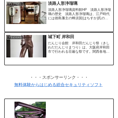
アムの名でリニューア...
淡路人形浄瑠璃
プライベート
淡路人形浄瑠璃資料館HP 淡路人形浄瑠
璃の歴史 淡路人形浄瑠璃は、江戸時代
には徳島藩主の蜂須賀(はちすか)氏の保
護もあって大いに繁栄し、18世紀前半の
享保・元文（きょうほう・げんぶん）の
ころには淡路島に40 以上の人形座があり
ました。 しか...
城下町 岸和田
プライベート
だんじり会館 岸和田だんじり祭（きし
わだだんじりまつり）は、大阪府岸和田
市で行われる荘厳な祭です。関西各地で
行なわれる「だんじり祭」とは、日本の
祭礼に奉納される山車(だし)を指す西日
本特有の呼称のひとつです。 岸和田市
北西部、岸和田城下およ...
・・・スポンサーリンク・・・
無料体験からはじめる総合セキュリティソフト