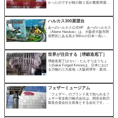
かったのですが桜の散り花が農業用溜池
に浮かぶ夕刻の光景は心和む。「花見お
弁当」はおいしかった。サプライズで先
輩諸氏からボールペンをいただいた。感
謝!! 感謝!! 感謝!...
ハルカス300展望台
プライベート
あべのハルカス公式HP あべのハルカス
（Abeno Harukas）は、大阪府大阪市阿
倍野区にある高さ300ｍの日本一高いビ
ルです。先進的な都市機能を集積した立
体都市となっています。外観デザイン
は、超高層建築物のアメリカの建築家シ
ーザー・ペ...
世界が注目する［堺鍛造庖丁］
プライベート
堺鍛造庖丁(さかい・たんぞうほうちょ
う)Sakai Forged Knivesは、日本におけ
る刃物の三大産地（大阪府堺市・新潟県
三条市。岐阜県関市）のひとつです。プ
ロの料理人用庖丁では国内シェア98%を
誇りその極上の切れ味は、空前の和食ブ
ー...
フェザーミュージアム
プライベート
「フェザー」のブランド名で知られるフ
ェザー安全剃刀株式会社は、関安全剃刃
製造合資会社を前身とする会社です。本
社は大阪にありますが、生産拠点である
主力工場は岐阜県関市にあります。
2016年（平成28年）にフェザーミュージ