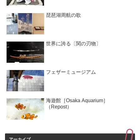
琵琶湖周航の歌
世界に誇る〔関の刃物〕
フェザーミュージアム
海遊館［Osaka Aquarium］
（Repost）
アーカイブ