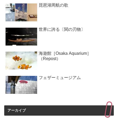
琵琶湖周航の歌
世界に誇る〔関の刃物〕
海遊館［Osaka Aquarium］
（Repost）
フェザーミュージアム
アーカイブ