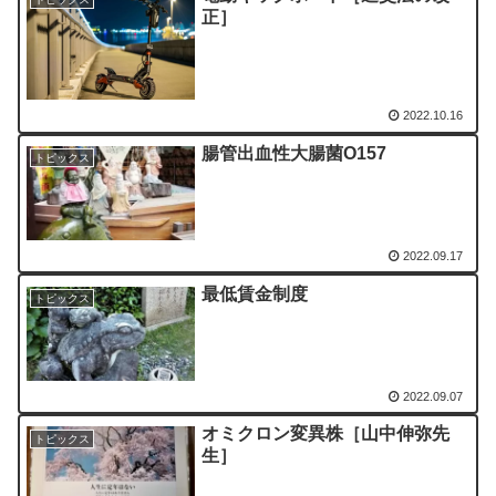
正］
2022.10.16
腸管出血性大腸菌O157
トピックス
2022.09.17
最低賃金制度
トピックス
2022.09.07
オミクロン変異株［山中伸弥先
トピックス
生］