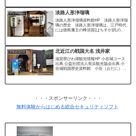
ぼみのときは一つの花に見えますが、外
側の花弁が開いたあとは一茎に2〜12の
花群が見られ、花び...
淡路人形浄瑠璃
プライベート
淡路人形浄瑠璃資料館HP 淡路人形浄瑠
璃の歴史 淡路人形浄瑠璃は、江戸時代
には徳島藩主の蜂須賀(はちすか)氏の保
護もあって大いに繁栄し、18世紀前半の
享保・元文（きょうほう・げんぶん）の
ころには淡路島に40 以上の人形座があり
ました。 しか...
北近江の戦国大名 浅井家
プライベート
滋賀県びわ湖観光情報HP 小谷城コース
出典:公益社団法人長浜観光協会出典:小
谷城戦国歴史資料館 小谷（おだに）城
は、長浜市の小谷山（495.1m）にあり、
浅井（あざい）家が3代にわたって居城と
していました。築城は大永５年（１５２
５年）頃です...
・・・スポンサーリンク・・・
無料体験からはじめる総合セキュリティソフト