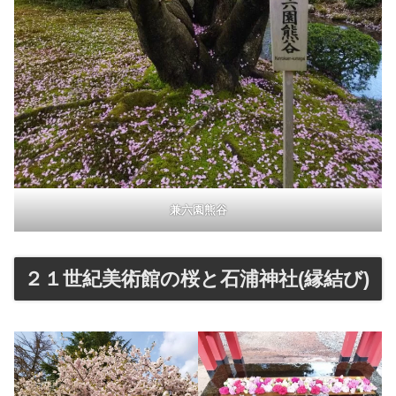
兼六園熊谷
２１世紀美術館の桜と石浦神社(縁結び)