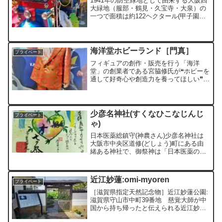
1941年の防空緑地として由来する大阪四
大緑地（服部・鶴見・久宝寺・大泉）の
一つで面積は約122ヘクタール(甲子園球
場は約3.8５ヘクタール)あります。
1972年4月、鶴見緑地として開園。1990
年4月1日から9月30日まで開催された国
際...
海洋堂ホビーランド［門真］
プライベート
フィギュアの創作・販売を行う「海洋
堂」の創業者である宮脇修氏が❝ホビーを
通して好奇心や創造力を養ってほしい❞と
いう想いで館長・総合プロデュースを務
めるフィギュアのワンダーランドです。
［海洋堂の全てが分かるホビーラン
ド］ 優れた模型やフィギュ...
少彦名神社(すくなひこなじんじ
プライベート
ゃ)
日本医薬総鎮守(神農さん)少彦名神社は
大阪市中央区道修(どしょう)町にある由
緒ある神社で、御祭神は「日本医薬の祖
神 少彦名命(すくなひこなのみこと)・中
国医薬の祖神 神農炎帝(しんのうえんて
い)です。 薬の神として健康増進、交易
近江妙蓮:omi-myoren
プライベート
の神として商...
［滋賀県指定天然記念物］近江妙蓮公園:
滋賀県守山市中町39番地 慈覚大師が中
国から持ち帰ったと伝えられる近江妙蓮
は、守山市の市花にもなっています。つ