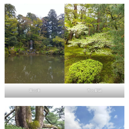
翠の滝
苔と新緑