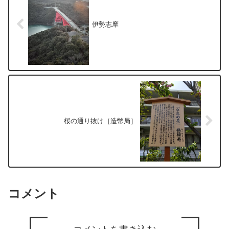
伊勢志摩
桜の通り抜け［造幣局］
コメント