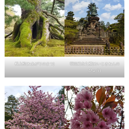
根上松(ねあがりのまつ)
明治紀念之標(めいじきねんの
ひょう)