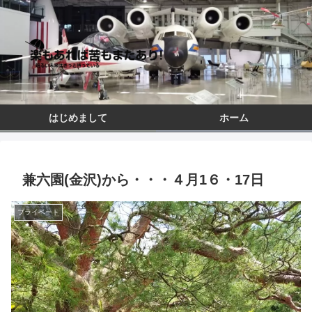
はじめまして
ホーム
兼六園(金沢)から・・・４月1６・17日
プライベート