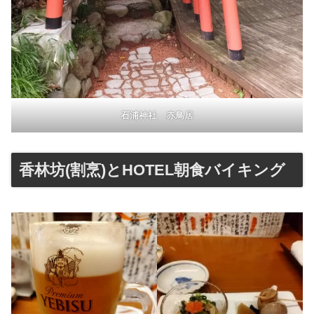
石浦神社 赤鳥居
香林坊(割烹)とHOTEL朝食バイキング