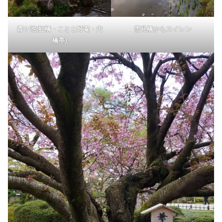
霞ケ池(虹橋・ことじ灯篭・内
雪見橋からスイレン
橋亭)