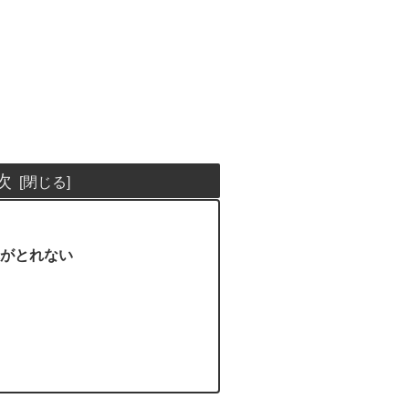
次
がとれない