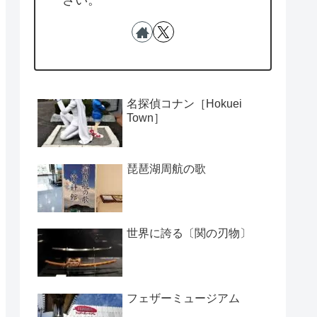
さい。
名探偵コナン［Hokuei
Town］
琵琶湖周航の歌
世界に誇る〔関の刃物〕
フェザーミュージアム